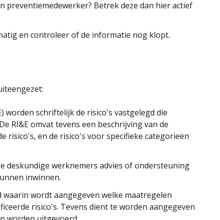
en preventiemedewerker? Betrek deze dan hier actief
matig en controleer of de informatie nog klopt.
uiteengezet:
) worden schriftelijk de risico's vastgelegd die
De RI&E omvat tevens een beschrijving van de
risico's, en de risico's voor specifieke categorieën
lke deskundige werknemers advies of ondersteuning
kunnen inwinnen.
d waarin wordt aangegeven welke maatregelen
iceerde risico's. Tevens dient te worden aangegeven
en worden uitgevoerd.