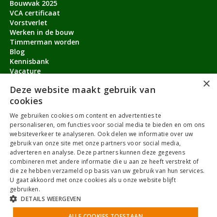
Bouwvak 2025
VCA certificaat
Vorstverlet
Werken in de bouw
Timmerman worden
Blog
Kennisbank
Vacature
×
Aanmeldbonus
Deze website maakt gebruik van
cookies
Contact
We gebruiken cookies om content en advertenties te
Over ons
personaliseren, om functies voor social media te bieden en om ons
service@timmermanvacature.nl
websiteverkeer te analyseren. Ook delen we informatie over uw
gebruik van onze site met onze partners voor social media,
088-7060802
adverteren en analyse. Deze partners kunnen deze gegevens
combineren met andere informatie die u aan ze heeft verstrekt of
Facebook
Youtube
LinkedIn
Instagram
die ze hebben verzameld op basis van uw gebruik van hun services.
U gaat akkoord met onze cookies als u onze website blijft
gebruiken.
DETAILS WEERGEVEN
Algemene Voorwaarden
ALLE COOKIES TOESTAAN
Privacybeleid