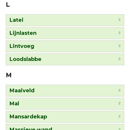
L
Latei
Lijnlasten
Lintvoeg
Loodslabbe
M
Maaiveld
Mal
Mansardekap
Massieve wand