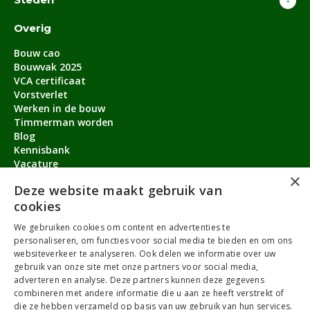
Overig
Bouw cao
Bouwvak 2025
VCA certificaat
Vorstverlet
Werken in de bouw
Timmerman worden
Blog
Kennisbank
Vacature
×
Aanmeldbonus
Deze website maakt gebruik van
cookies
Contact
We gebruiken cookies om content en advertenties te
Over ons
personaliseren, om functies voor social media te bieden en om ons
service@timmermanvacature.nl
websiteverkeer te analyseren. Ook delen we informatie over uw
gebruik van onze site met onze partners voor social media,
088-7060802
adverteren en analyse. Deze partners kunnen deze gegevens
combineren met andere informatie die u aan ze heeft verstrekt of
Facebook
Youtube
LinkedIn
Instagram
die ze hebben verzameld op basis van uw gebruik van hun services.