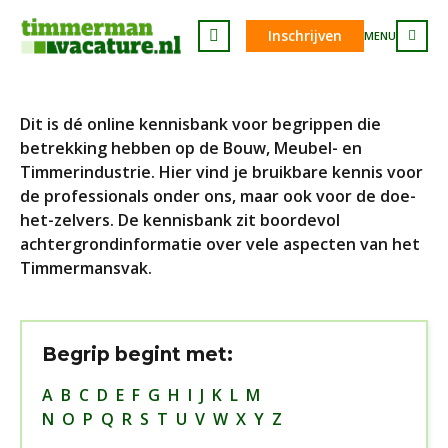
Inschrijven
MENU
Dit is dé online kennisbank voor begrippen die
betrekking hebben op de Bouw, Meubel- en
Timmerindustrie. Hier vind je bruikbare kennis voor
de professionals onder ons, maar ook voor de doe-
het-zelvers. De kennisbank zit boordevol
achtergrondinformatie over vele aspecten van het
Timmermansvak.
Begrip begint met:
A
B
C
D
E
F
G
H
I
J
K
L
M
N
O
P
Q
R
S
T
U
V
W
X
Y
Z