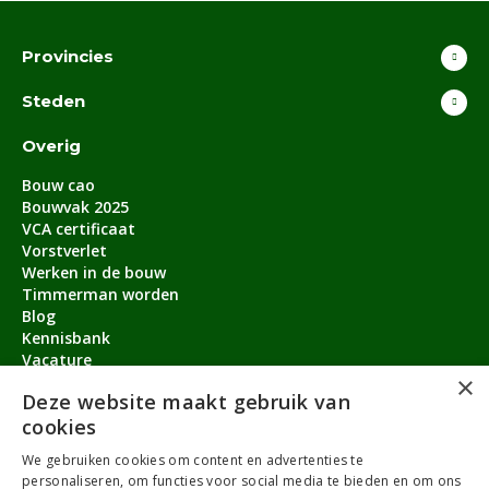
Provincies
Steden
Overig
Bouw cao
Bouwvak 2025
VCA certificaat
Vorstverlet
Werken in de bouw
Timmerman worden
Blog
Kennisbank
Vacature
×
Aanmeldbonus
Deze website maakt gebruik van
cookies
Contact
We gebruiken cookies om content en advertenties te
Over ons
personaliseren, om functies voor social media te bieden en om ons