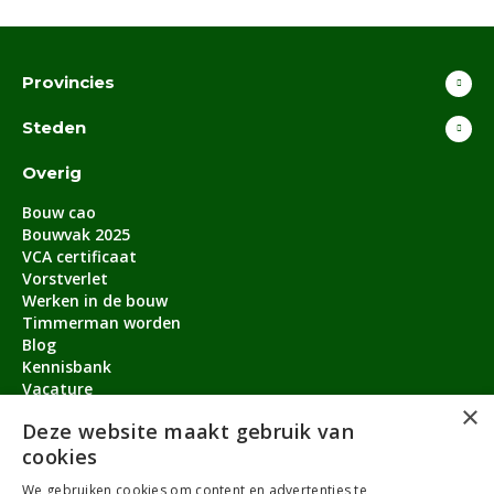
Provincies
Steden
Overig
Bouw cao
Bouwvak 2025
VCA certificaat
Vorstverlet
Werken in de bouw
Timmerman worden
Blog
Kennisbank
Vacature
×
Aanmeldbonus
Deze website maakt gebruik van
cookies
Contact
We gebruiken cookies om content en advertenties te