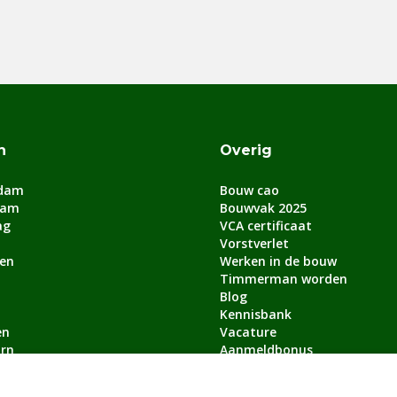
n
Overig
dam
Bouw cao
dam
Bouwvak 2025
ag
VCA certificaat
Vorstverlet
en
Werken in de bouw
Timmerman worden
Blog
Kennisbank
en
Vacature
rn
Aanmeldbonus
lle steden