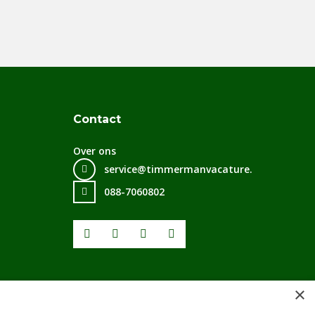
Contact
Over ons
service@timmermanvacature.nl
088-7060802
Facebook
Youtube
LinkedIn
Instagram
×