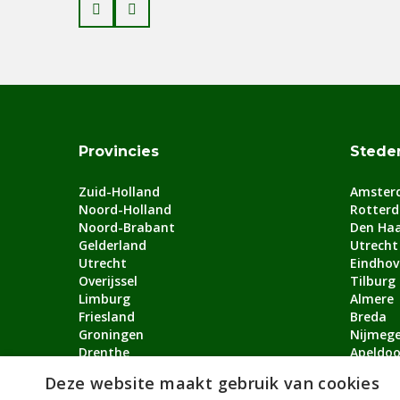
Prev
Next
Provincies
Stede
Zuid-Holland
Amster
Noord-Holland
Rotter
Noord-Brabant
Den Ha
Gelderland
Utrecht
Utrecht
Eindhov
Overijssel
Tilburg
Limburg
Almere
Friesland
Breda
Groningen
Nijmeg
Drenthe
Apeldoo
Flevoland
Arnhem
Deze website maakt gebruik van cookies
Zeeland
Bekijk a