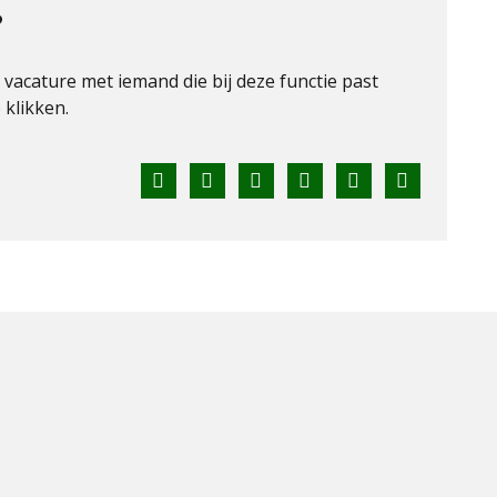
?
e vacature met iemand die bij deze functie past
klikken.
Facebook
Twitter
LinkedIn
Pinterest
WhatsApp
E-
mail