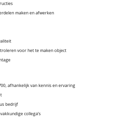
ucties
derdelen maken en afwerken
liteit
troleren voor het te maken object
ntage
0, afhankelijk van kennis en ervaring
t
us bedrijf
 vakkundige collega’s