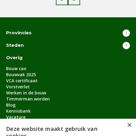
Provincies
Steden
Overig
Bouw cao
Bouwvak 2025
VCA certificaat
Vorstverlet
Werken in de bouw
Timmerman worden
Blog
Kennisbank
Vacature
×
Aanmeldbonus
Deze website maakt gebruik van
cookies
Contact