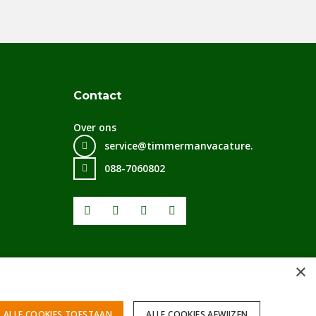
Contact
Over ons
service@timmermanvacature.nl
088-7060802
Facebook
Youtube
LinkedIn
Instagram
×
ALLE COOKIES TOESTAAN
ALLE COOKIES AFWIJZEN