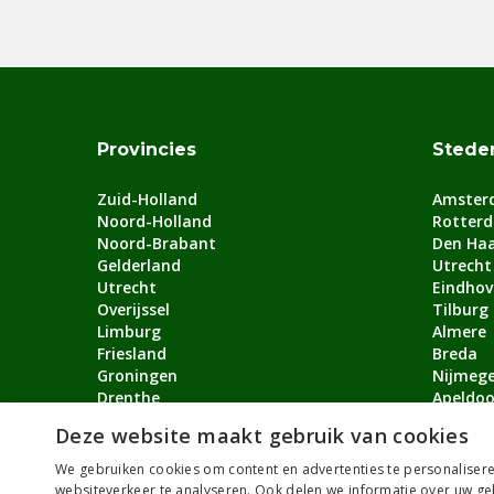
Provincies
Stede
Zuid-Holland
Amster
Noord-Holland
Rotter
Noord-Brabant
Den Ha
Gelderland
Utrecht
Utrecht
Eindhov
Overijssel
Tilburg
Limburg
Almere
Friesland
Breda
Groningen
Nijmeg
Drenthe
Apeldoo
Flevoland
Arnhem
Deze website maakt gebruik van cookies
Zeeland
Bekijk a
We gebruiken cookies om content en advertenties te personalisere
websiteverkeer te analyseren. Ook delen we informatie over uw ge