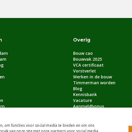
n
Overig
dam
Bouw cao
dam
Bouwvak 2025
ag
VCA certificaat
Vorstverlet
en
Werken in de bouw
Timmerman worden
Blog
Kennisbank
en
Vacature
rn
Aanmeldbonus
lle steden
n, om functies voor social media te bieden en om ons
bruik van onze site met onze partners voor social media,