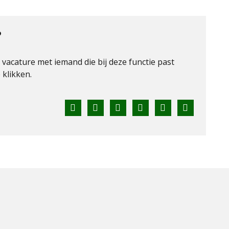
?
e vacature met iemand die bij deze functie past
klikken.
Facebook
Twitter
LinkedIn
Pinterest
WhatsApp
E-
mail