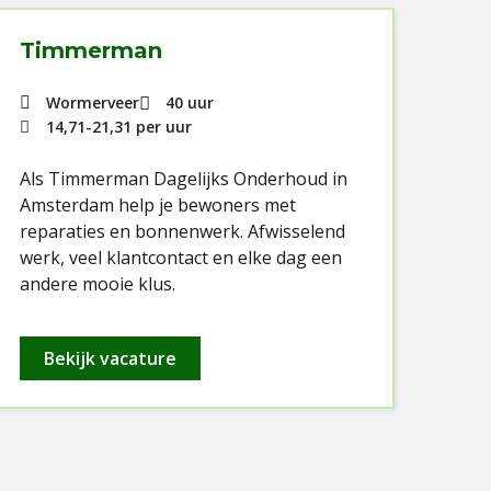
Timmerman
Ti
Wormerveer
40 uur
14,71
-
21,31
per uur
Als
Als Timmerman Dagelijks Onderhoud in
je 
Amsterdam help je bewoners met
Je k
reparaties en bonnenwerk. Afwisselend
en v
werk, veel klantcontact en elke dag een
andere mooie klus.
Bekijk vacature