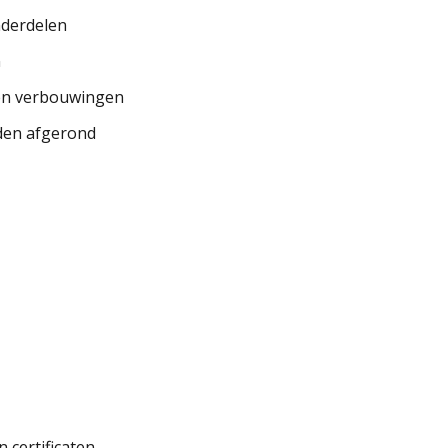
nderdelen
n
 en verbouwingen
den afgerond
 certificaten