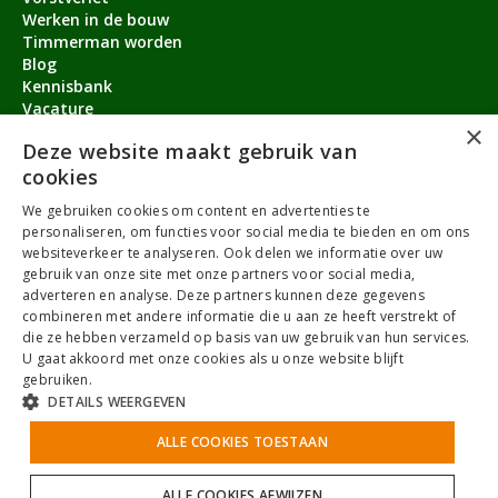
Werken in de bouw
Timmerman worden
Blog
Kennisbank
Vacature
×
Aanmeldbonus
Deze website maakt gebruik van
cookies
Contact
We gebruiken cookies om content en advertenties te
Over ons
personaliseren, om functies voor social media te bieden en om ons
service@timmermanvacature.nl
websiteverkeer te analyseren. Ook delen we informatie over uw
gebruik van onze site met onze partners voor social media,
088-7060802
adverteren en analyse. Deze partners kunnen deze gegevens
combineren met andere informatie die u aan ze heeft verstrekt of
Facebook
Youtube
LinkedIn
Instagram
die ze hebben verzameld op basis van uw gebruik van hun services.
U gaat akkoord met onze cookies als u onze website blijft
gebruiken.
DETAILS WEERGEVEN
Algemene Voorwaarden
ALLE COOKIES TOESTAAN
Privacybeleid
Antidiscriminatiebeleid
Cookies
Sitemap
NoBrothers
ALLE COOKIES AFWIJZEN