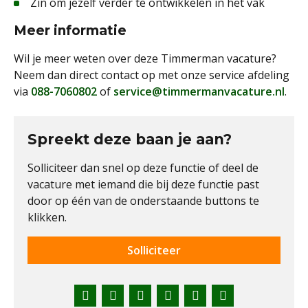
Zin om jezelf verder te ontwikkelen in het vak
Meer informatie
Wil je meer weten over deze Timmerman vacature?
Neem dan direct contact op met onze service afdeling
via
088-7060802
of
service@timmermanvacature.nl
.
Spreekt deze baan je aan?
Solliciteer dan snel op deze functie of deel de
vacature met iemand die bij deze functie past
door op één van de onderstaande buttons te
klikken.
Solliciteer
Facebook
Twitter
LinkedIn
Pinterest
WhatsApp
E-
mail