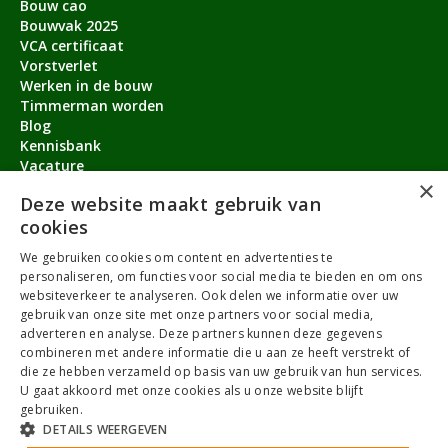
Bouw cao
Bouwvak 2025
VCA certificaat
Vorstverlet
Werken in de bouw
Timmerman worden
Blog
Kennisbank
Vacature
×
Aanmeldbonus
Deze website maakt gebruik van
cookies
Contact
We gebruiken cookies om content en advertenties te
Over ons
personaliseren, om functies voor social media te bieden en om ons
service@timmermanvacature.nl
websiteverkeer te analyseren. Ook delen we informatie over uw
gebruik van onze site met onze partners voor social media,
088-7060802
adverteren en analyse. Deze partners kunnen deze gegevens
combineren met andere informatie die u aan ze heeft verstrekt of
Facebook
Youtube
LinkedIn
Instagram
die ze hebben verzameld op basis van uw gebruik van hun services.
U gaat akkoord met onze cookies als u onze website blijft
gebruiken.
DETAILS WEERGEVEN