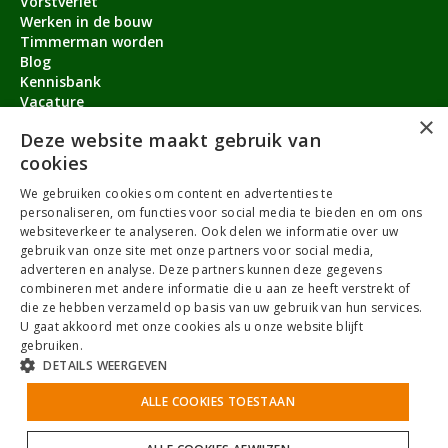
Vorstverlet
Werken in de bouw
Timmerman worden
Blog
Kennisbank
Vacature
×
Aanmeldbonus
Deze website maakt gebruik van
cookies
Contact
We gebruiken cookies om content en advertenties te
Over ons
personaliseren, om functies voor social media te bieden en om ons
service@timmermanvacature.nl
websiteverkeer te analyseren. Ook delen we informatie over uw
gebruik van onze site met onze partners voor social media,
088-7060802
adverteren en analyse. Deze partners kunnen deze gegevens
combineren met andere informatie die u aan ze heeft verstrekt of
Facebook
Youtube
LinkedIn
Instagram
die ze hebben verzameld op basis van uw gebruik van hun services.
U gaat akkoord met onze cookies als u onze website blijft
gebruiken.
DETAILS WEERGEVEN
Algemene Voorwaarden
ALLE COOKIES TOESTAAN
Privacybeleid
Antidiscriminatiebeleid
Cookies
Sitemap
NoBrothers