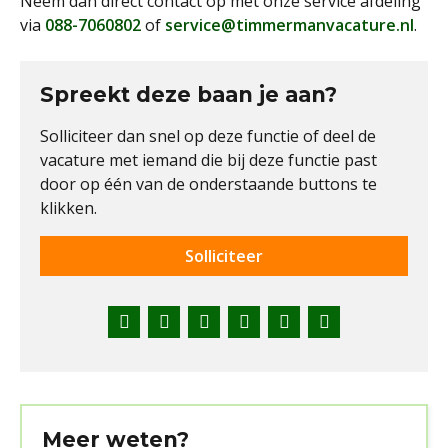
Neem dan direct contact op met onze service afdeling
via
088-7060802
of
service@timmermanvacature.nl
.
Spreekt deze baan je aan?
Solliciteer dan snel op deze functie of deel de
vacature met iemand die bij deze functie past
door op één van de onderstaande buttons te
klikken.
Solliciteer
Facebook
Twitter
LinkedIn
Pinterest
WhatsApp
E-
mail
Meer weten?