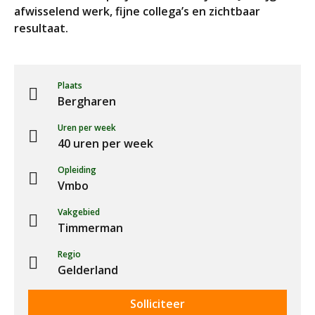
afwisselend werk, fijne collega’s en zichtbaar
resultaat.
Plaats
Bergharen
Uren per week
40 uren per week
Opleiding
Vmbo
Vakgebied
Timmerman
Regio
Gelderland
Solliciteer