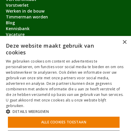
Vorstverlet
Werken in de bouw
Timmerman worden
Blog
Kennisbank
Vacature
×
Aanmeldbonus
Deze website maakt gebruik van
cookies
Contact
We gebruiken cookies om content en advertenties te
Over ons
personaliseren, om functies voor social media te bieden en om ons
service@timmermanvacature.nl
websiteverkeer te analyseren. Ook delen we informatie over uw
gebruik van onze site met onze partners voor social media,
088-7060802
adverteren en analyse. Deze partners kunnen deze gegevens
combineren met andere informatie die u aan ze heeft verstrekt of
Facebook
Youtube
LinkedIn
Instagram
die ze hebben verzameld op basis van uw gebruik van hun services.
U gaat akkoord met onze cookies als u onze website blijft
gebruiken.
DETAILS WEERGEVEN
Algemene Voorwaarden
ALLE COOKIES TOESTAAN
Privacybeleid
Antidiscriminatiebeleid
Cookies
Sitemap
NoBrothers