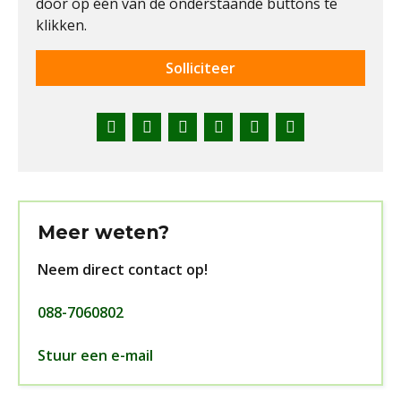
door op één van de onderstaande buttons te
klikken.
Solliciteer
Facebook
Twitter
LinkedIn
Pinterest
WhatsApp
E-
mail
Meer weten?
Neem direct contact op!
088-7060802
Stuur een e-mail