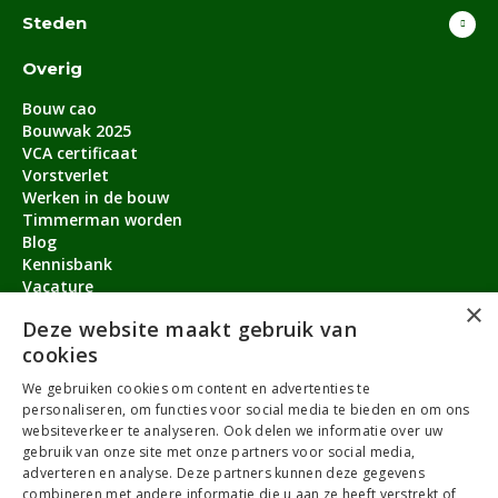
Steden
Overig
Bouw cao
Bouwvak 2025
VCA certificaat
Vorstverlet
Werken in de bouw
Timmerman worden
Blog
Kennisbank
Vacature
×
Aanmeldbonus
Deze website maakt gebruik van
cookies
Contact
We gebruiken cookies om content en advertenties te
Over ons
personaliseren, om functies voor social media te bieden en om ons
service@timmermanvacature.nl
websiteverkeer te analyseren. Ook delen we informatie over uw
gebruik van onze site met onze partners voor social media,
088-7060802
adverteren en analyse. Deze partners kunnen deze gegevens
combineren met andere informatie die u aan ze heeft verstrekt of