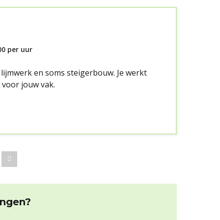
00
per uur
, lijmwerk en soms steigerbouw. Je werkt
g voor jouw vak.
e
Volgende
angen?