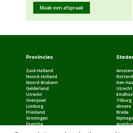
Maak een afspraak
Provincies
Stede
Zuid-Holland
Amster
Noord-Holland
Rotter
Noord-Brabant
Den Ha
Gelderland
Utrecht
Utrecht
Eindhov
Overijssel
Tilburg
Limburg
Almere
Friesland
Breda
Groningen
Nijmeg
Drenthe
Apeldoo
Flevoland
Arnhem