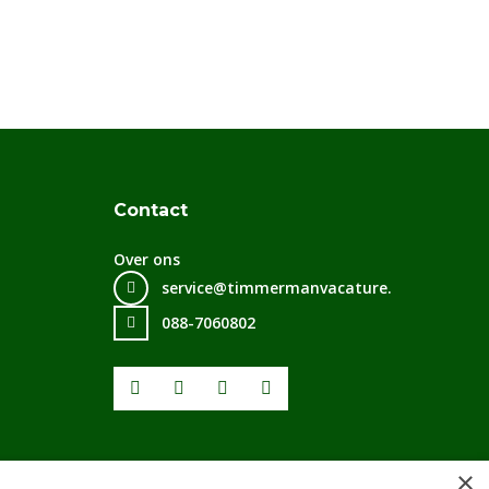
Contact
Over ons
service@timmermanvacature.nl
088-7060802
Facebook
Youtube
LinkedIn
Instagram
×