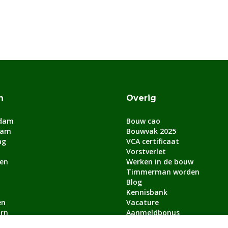
n
Overig
dam
Bouw cao
dam
Bouwvak 2025
ag
VCA certificaat
Vorstverlet
en
Werken in de bouw
Timmerman worden
Blog
Kennisbank
en
Vacature
rn
Aanmeldbonus