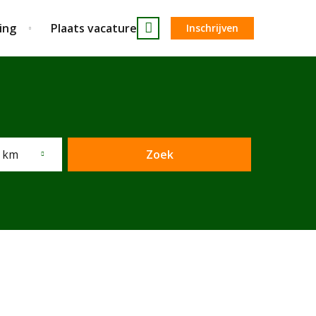
ing
Plaats vacature
Inschrijven
 km