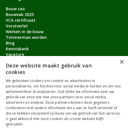
Bouw cao
Bouwvak 2025
VCA certificaat
Vorstverlet
Werken in de bouw
Timmerman worden
Blog
Kennisbank
Vacature
×
Aanmeldbonus
Deze website maakt gebruik van
cookies
Contact
We gebruiken cookies om content en advertenties te
Over ons
personaliseren, om functies voor social media te bieden en om ons
service@timmermanvacature.nl
websiteverkeer te analyseren. Ook delen we informatie over uw
gebruik van onze site met onze partners voor social media,
088-7060802
adverteren en analyse. Deze partners kunnen deze gegevens
combineren met andere informatie die u aan ze heeft verstrekt of
Facebook
Youtube
LinkedIn
Instagram
die ze hebben verzameld op basis van uw gebruik van hun services.
U gaat akkoord met onze cookies als u onze website blijft
gebruiken.