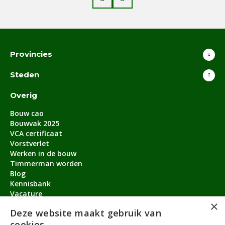
Provincies
Steden
Overig
Bouw cao
Bouwvak 2025
VCA certificaat
Vorstverlet
Werken in de bouw
Timmerman worden
Blog
Kennisbank
Vacature
×
Aanmeldbonus
Deze website maakt gebruik van
cookies
Contact