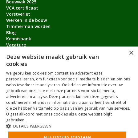
Bouwvak 2025
VCA certificaat
Vorstverlet
Werken in de bouw
Timmerman worden
Blog
Kennisbank
Vacature
×
Aanmeldbonus
Deze website maakt gebruik van
cookies
Contact
We gebruiken cookies om content en advertenties te
Over ons
personaliseren, om functies voor social media te bieden en om ons
service@timmermanvacature.nl
websiteverkeer te analyseren. Ook delen we informatie over uw
gebruik van onze site met onze partners voor social media,
088-7060802
adverteren en analyse. Deze partners kunnen deze gegevens
combineren met andere informatie die u aan ze heeft verstrekt of
Facebook
Youtube
LinkedIn
Instagram
die ze hebben verzameld op basis van uw gebruik van hun services.
U gaat akkoord met onze cookies als u onze website blijft
gebruiken.
DETAILS WEERGEVEN
Algemene Voorwaarden
ALLE COOKIES TOESTAAN
Privacybeleid