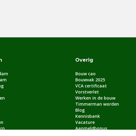
n
Overig
dam
Bouw cao
dam
Bouwvak 2025
ag
VCA certificaat
Vorstverlet
en
Werken in de bouw
Timmerman worden
Blog
Kennisbank
en
Vacature
rn
Aanmeldbonus