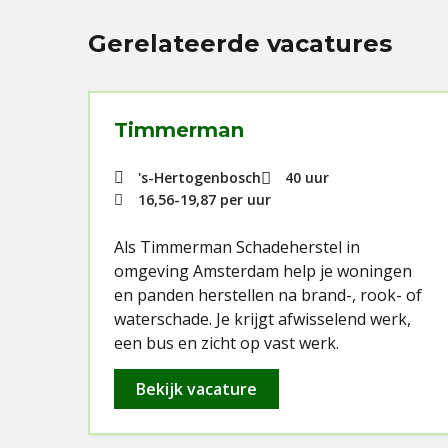
Gerelateerde vacatures
Timmerman
r
's-Hertogenbosch
40 uur
16,56
-
19,87
per uur
e
Als Timmerman Schadeherstel in
omgeving Amsterdam help je woningen
en panden herstellen na brand-, rook- of
waterschade. Je krijgt afwisselend werk,
s
een bus en zicht op vast werk.
Bekijk vacature