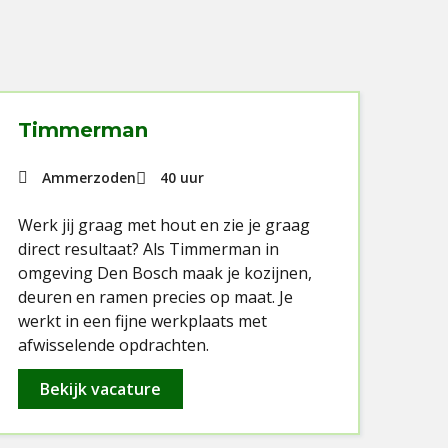
Timmerman
Me
Ammerzoden
40 uur
Werk jij graag met hout en zie je graag
Als 
direct resultaat? Als Timmerman in
met
omgeving Den Bosch maak je kozijnen,
stei
deuren en ramen precies op maat. Je
kun
werkt in een fijne werkplaats met
jou
afwisselende opdrachten.
Bekijk vacature