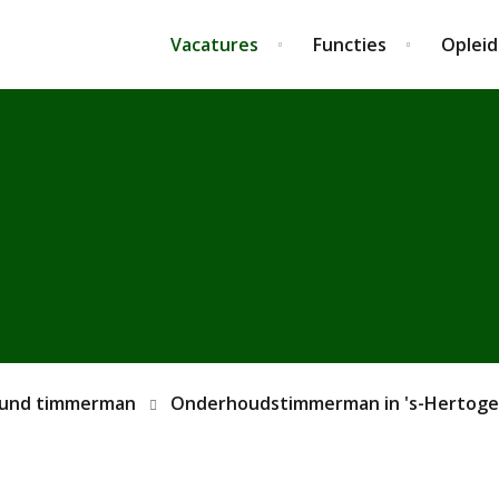
Vacatures
Functies
Opleid
ound timmerman
Onderhoudstimmerman in 's-Hertog