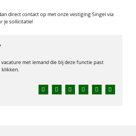
dan direct contact op met onze vestiging Singel via
 je sollicitatie!
?
e vacature met iemand die bij deze functie past
klikken.
Facebook
Twitter
LinkedIn
Pinterest
WhatsApp
E-
mail