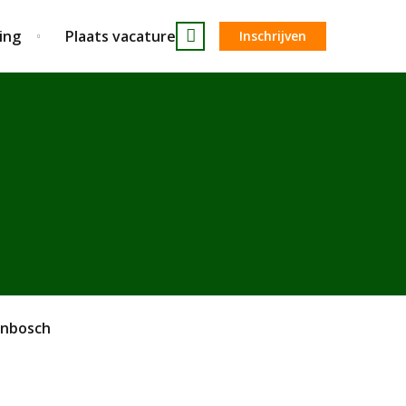
ing
Plaats vacature
Inschrijven
enbosch