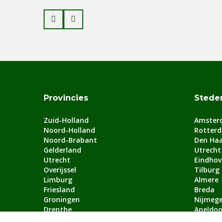
Prev
Next
Provincies
Stede
Zuid-Holland
Amster
Noord-Holland
Rotter
Noord-Brabant
Den Ha
Gelderland
Utrecht
Utrecht
Eindhov
Overijssel
Tilburg
Limburg
Almere
Friesland
Breda
Groningen
Nijmeg
Drenthe
Apeldoo
Flevoland
Arnhem