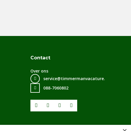
Contact
Over ons
service@timmermanvacature.nl
088-7060802
Facebook
Youtube
LinkedIn
Instagram
×