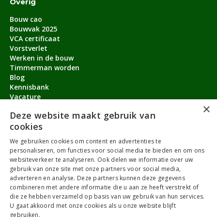
Overig
Bouw cao
Bouwvak 2025
VCA certificaat
Vorstverlet
Werken in de bouw
Timmerman worden
Blog
Kennisbank
Vacature
×
Aanmeldbonus
Deze website maakt gebruik van
cookies
Contact
We gebruiken cookies om content en advertenties te
Over ons
personaliseren, om functies voor social media te bieden en om ons
service@timmermanvacature.nl
websiteverkeer te analyseren. Ook delen we informatie over uw
gebruik van onze site met onze partners voor social media,
088-7060802
adverteren en analyse. Deze partners kunnen deze gegevens
combineren met andere informatie die u aan ze heeft verstrekt of
Facebook
Youtube
LinkedIn
Instagram
die ze hebben verzameld op basis van uw gebruik van hun services.
U gaat akkoord met onze cookies als u onze website blijft
gebruiken.