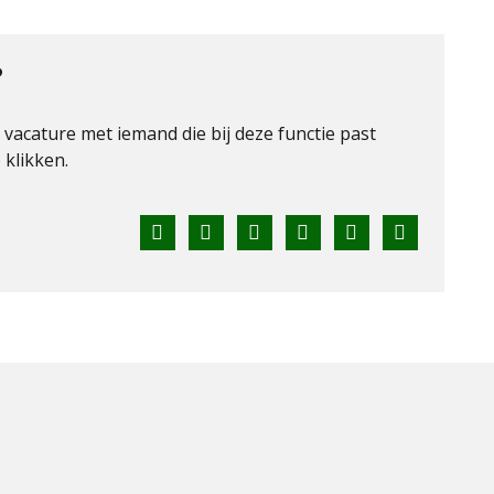
?
e vacature met iemand die bij deze functie past
klikken.
Facebook
Twitter
LinkedIn
Pinterest
WhatsApp
E-
mail