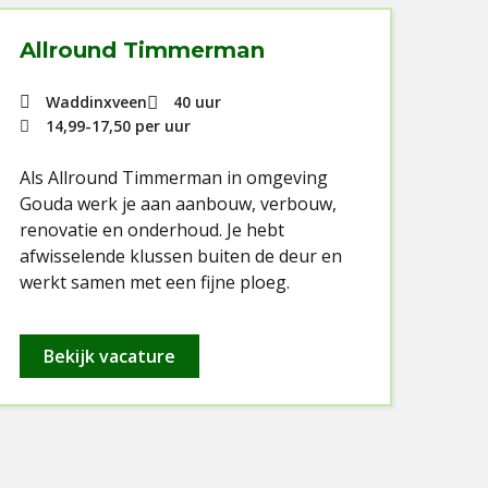
Allround Timmerman
Al
Waddinxveen
40 uur
14,99
-
17,50
per uur
Als Allround Timmerman in omgeving
Als
Gouda werk je aan aanbouw, verbouw,
van
renovatie en onderhoud. Je hebt
ver
afwisselende klussen buiten de deur en
wer
werkt samen met een fijne ploeg.
bou
kwal
Bekijk vacature