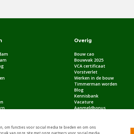
n
Overig
dam
Bouw cao
dam
Bouwvak 2025
ag
VCA certificaat
Vorstverlet
en
Werken in de bouw
Timmerman worden
Blog
Kennisbank
en
Vacature
rn
Aanmeldbonus
lle steden
n, om functies voor social media te bieden en om ons
bruik van onze site met onze partners voor social media,