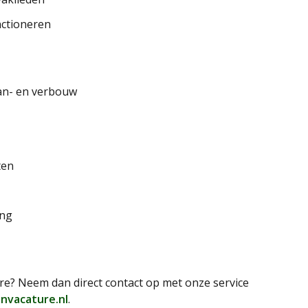
nctioneren
aan- en verbouw
ten
ing
e? Neem dan direct contact op met onze service
nvacature.nl
.