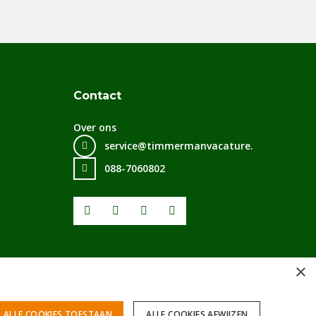
Contact
Over ons
service@timmermanvacature.nl
088-7060802
Facebook
Youtube
LinkedIn
Instagram
×
ALLE COOKIES TOESTAAN
ALLE COOKIES AFWIJZEN