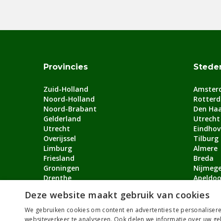
Provincies
Stede
Zuid-Holland
Amster
Noord-Holland
Rotter
Noord-Brabant
Den Ha
Gelderland
Utrecht
Utrecht
Eindhov
Overijssel
Tilburg
Limburg
Almere
Friesland
Breda
Groningen
Nijmeg
Drenthe
Apeldoo
Flevoland
Arnhem
Deze website maakt gebruik van cookies
Zeeland
Bekijk a
We gebruiken cookies om content en advertenties te personalisere
websiteverkeer te analyseren. Ook delen we informatie over uw ge