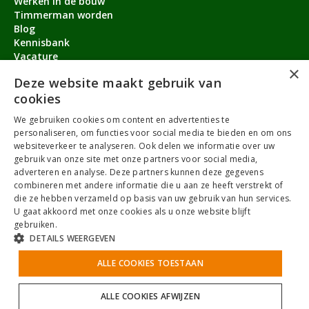
Werken in de bouw
Timmerman worden
Blog
Kennisbank
Vacature
×
Aanmeldbonus
Deze website maakt gebruik van
cookies
Contact
We gebruiken cookies om content en advertenties te
Over ons
personaliseren, om functies voor social media te bieden en om ons
service@timmermanvacature.nl
websiteverkeer te analyseren. Ook delen we informatie over uw
gebruik van onze site met onze partners voor social media,
088-7060802
adverteren en analyse. Deze partners kunnen deze gegevens
combineren met andere informatie die u aan ze heeft verstrekt of
Facebook
Youtube
LinkedIn
Instagram
die ze hebben verzameld op basis van uw gebruik van hun services.
U gaat akkoord met onze cookies als u onze website blijft
gebruiken.
DETAILS WEERGEVEN
Algemene Voorwaarden
ALLE COOKIES TOESTAAN
Privacybeleid
Antidiscriminatiebeleid
Cookies
Sitemap
NoBrothers
ALLE COOKIES AFWIJZEN
© 2025 TimmermanVacature.nl