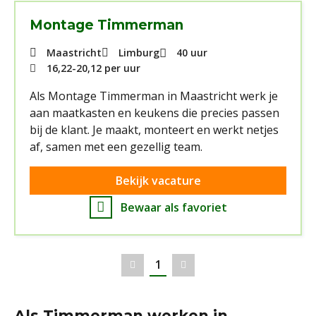
Montage Timmerman
Maastricht
Limburg
40 uur
16,22
-
20,12
per uur
Als Montage Timmerman in Maastricht werk je
aan maatkasten en keukens die precies passen
bij de klant. Je maakt, monteert en werkt netjes
af, samen met een gezellig team.
Bekijk vacature
Bewaar als favoriet
1
Vorige
Volgende
Als Timmerman werken in