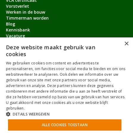
VCA certificaat
Vorstverlet
Werken in de bouw
Timmerman worden
Blog
Kennisbank
Vacature
×
Aanmeldbonus
Deze website maakt gebruik van
cookies
Contact
We gebruiken cookies om content en advertenties te
Over ons
personaliseren, om functies voor social media te bieden en om ons
service@timmermanvacature.nl
websiteverkeer te analyseren. Ook delen we informatie over uw
gebruik van onze site met onze partners voor social media,
088-7060802
adverteren en analyse. Deze partners kunnen deze gegevens
combineren met andere informatie die u aan ze heeft verstrekt of
Facebook
Youtube
LinkedIn
Instagram
die ze hebben verzameld op basis van uw gebruik van hun services.
U gaat akkoord met onze cookies als u onze website blijft
gebruiken.
DETAILS WEERGEVEN
ALLE COOKIES TOESTAAN
Algemene Voorwaarden
Privacybeleid
Antidiscriminatiebeleid
Cookies
Sitemap
NoBrothers