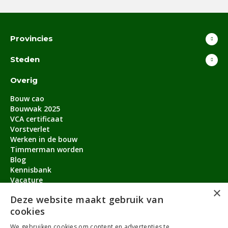
Provincies
Steden
Overig
Bouw cao
Bouwvak 2025
VCA certificaat
Vorstverlet
Werken in de bouw
Timmerman worden
Blog
Kennisbank
Vacature
×
Aanmeldbonus
Deze website maakt gebruik van
cookies
Contact
We gebruiken cookies om content en advertenties te