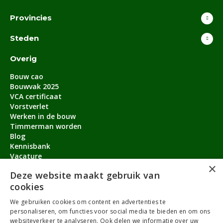
Provincies
Steden
Overig
Bouw cao
Bouwvak 2025
VCA certificaat
Vorstverlet
Werken in de bouw
Timmerman worden
Blog
Kennisbank
Vacature
×
Aanmeldbonus
Deze website maakt gebruik van
cookies
Contact
We gebruiken cookies om content en advertenties te
Over ons
personaliseren, om functies voor social media te bieden en om ons
service@timmermanvacature.nl
websiteverkeer te analyseren. Ook delen we informatie over uw